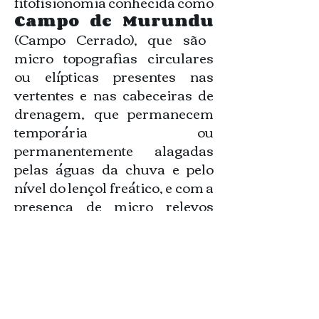
fitofisionomia conhecida como
Campo de Murundu
(Campo Cerrado), que são
micro topografias circulares
ou elípticas presentes nas
vertentes e nas cabeceiras de
drenagem, que permanecem
temporária ou
permanentemente alagadas
pelas águas da chuva e pelo
nível do lençol freático, e com a
presença de micro relevos
internos. Estão amplamente
distribuídas nas formações
savânicas tropicais do
Cerrado.
São áreas importantes por