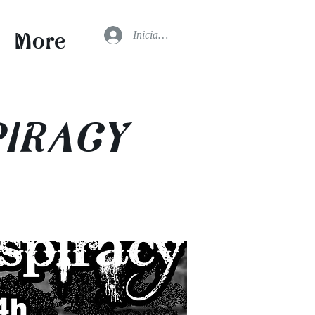
Iniciar sesión
More
IRACY