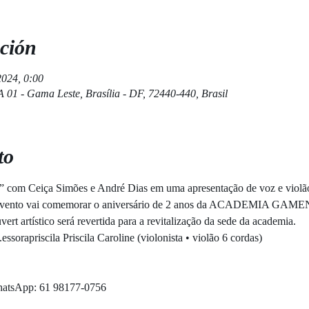
ción
2024, 0:00
A 01 - Gama Leste, Brasília - DF, 72440-440, Brasil
to
com Ceiça Simões e André Dias em uma apresentação de voz e violão,
e. O evento vai comemorar o aniversário de 2 anos da ACADEMIA 
ert artístico será revertida para a revitalização da sede da academia.
ssorapriscila Priscila Caroline (violonista • violão 6 cordas)
hatsApp: 61 98177-0756