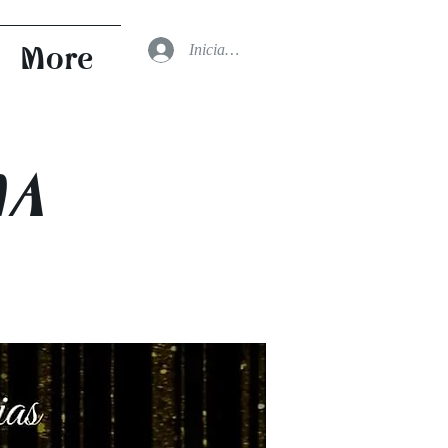
Iniciar sesión
More
MA