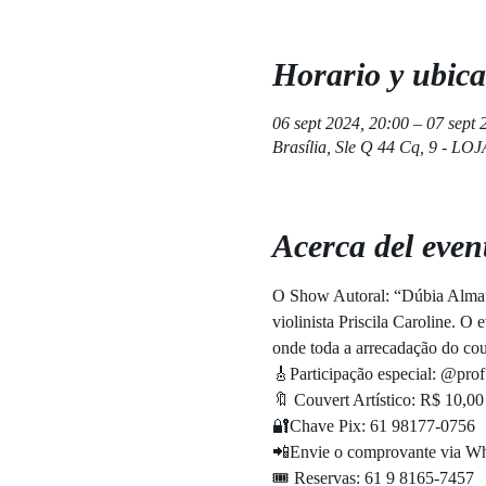
Horario y ubica
06 sept 2024, 20:00 – 07 sept 
Brasília, Sle Q 44 Cq, 9 - LOJ
Acerca del even
O Show Autoral: “Dúbia Alma” 
violinista Priscila Carolin
onde toda a arrecadação do couv
🎸Participação especial: @prof.e
🔖 Couvert Artístico: R$ 10,00
🔐Chave Pix: 61 98177-0756
📲Envie o comprovante via W
🎟 Reservas: 61 9 8165-7457