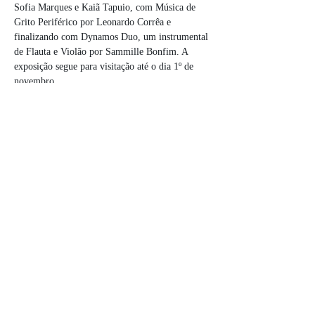
Sofia Marques e Kaiã Tapuio, com Música de 
Grito Periférico por Leonardo Corrêa e 
finalizando com Dynamos Duo, um instrumental 
de Flauta e Violão por Sammille Bonfim. A 
exposição segue para visitação até o dia 1º de 
novembro.
📍Cia Lábios da Lua
🎟️ Entrada Gratuita!
Esta atividade integra o Vila enCena, do Projeto 
Lábios da Lua da Vila Sarrafo II, realizado com 
recursos do FAC-DF.
Mostrar más
Compartir este evento