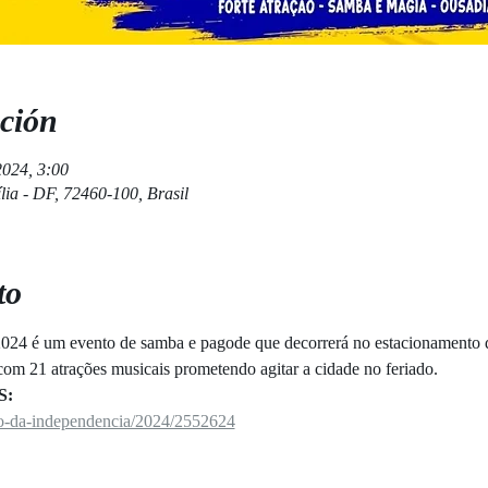
ción
2024, 3:00
ília - DF, 72460-100, Brasil
to
24 é um evento de samba e pagode que decorrerá no estacionamento d
om 21 atrações musicais prometendo agitar a cidade no feriado.
S:
o-da-independencia/2024/2552624